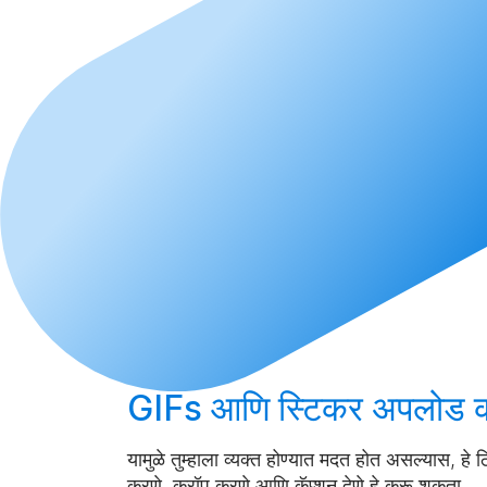
GIFs आणि स्टिकर
अपलोड 
यामुळे तुम्हाला व्यक्त होण्यात मदत होत असल्यास, हे
करणे, क्रॉप करणे आणि कॅप्शन देणे हे करू शकता.