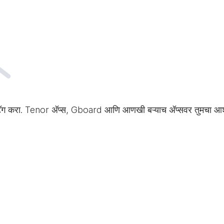
टॅग करा. Tenor अ‍ॅप्स, Gboard आणि आणखी बऱ्याच अ‍ॅप्सवर तुमचा आ