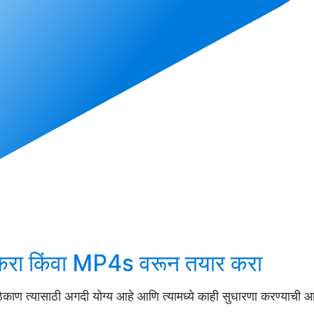
करा
किंवा MP4s वरून
तयार करा
 ठिकाण त्यासाठी अगदी योग्य आहे आणि त्यामध्ये काही सुधारणा करण्याची आव