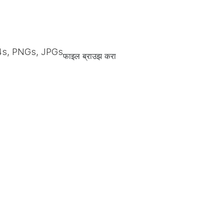
s, PNGs, JPGs
फाइल ब्राउझ करा