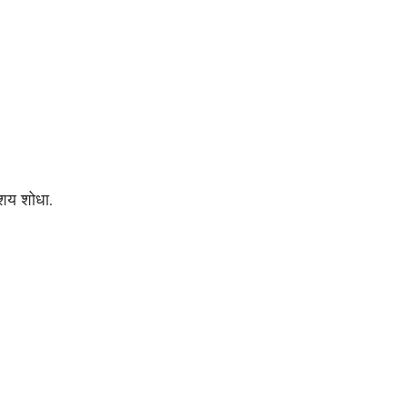
शय शोधा.