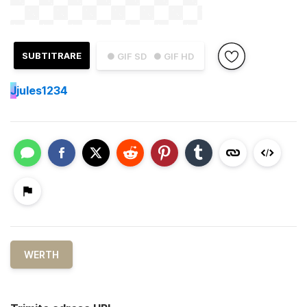
SUBTITRARE
● GIF SD
● GIF HD
J
jules1234
WERTH