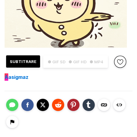
SUBTITRARE
● GIF SD
● GIF HD
● MP4
A
asigmaz