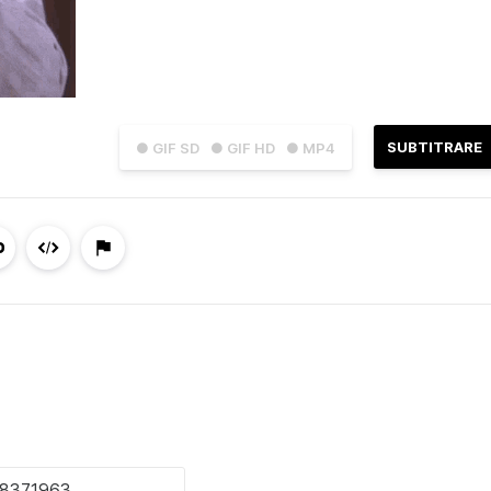
SUBTITRARE
● GIF SD
● GIF HD
● MP4