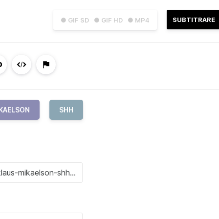
SUBTITRARE
● GIF SD
● GIF HD
● MP4
IKAELSON
SHH