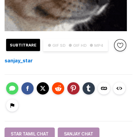
SUBTITRARE
● GIF SD
● GIF HD
● MP4
sanjay_star
STAR TAMIL CHAT
SANJAY CHAT