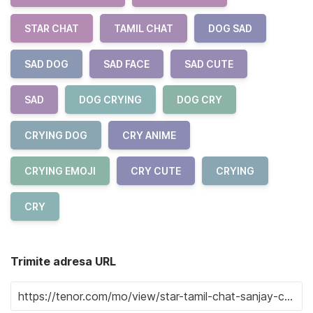
STAR CHAT
TAMIL CHAT
DOG SAD
SAD DOG
SAD FACE
SAD CUTE
SAD
DOG CRYING
DOG CRY
CRYING DOG
CRY ANIME
CRYING EMOJI
CRY CUTE
CRYING
CRY
Trimite adresa URL