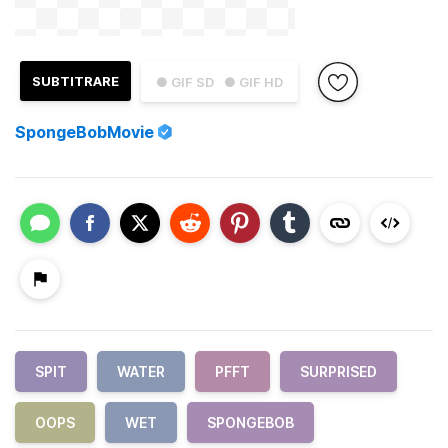
SUBTITRARE
● GIF SD
● GIF HD
SpongeBobMovie
SPIT
WATER
PFFT
SURPRISED
OOPS
WET
SPONGEBOB