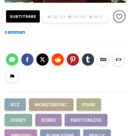
SUBTITRARE
● GIF SD
● GIF HD
● MP4
camman
ROZ
MONSTERS INC
PIXAR
DISNEY
BORED
EMOTIONLESS
ANNOYED
BLANK STARE
REALLY