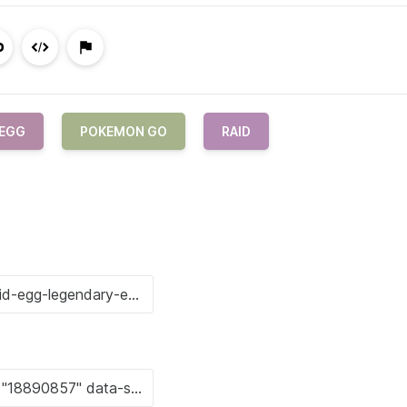
 EGG
POKEMON GO
RAID