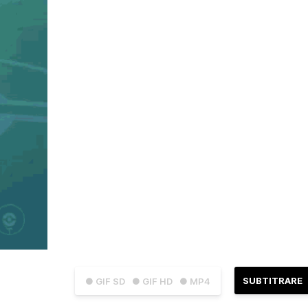
SUBTITRARE
● GIF SD
● GIF HD
● MP4