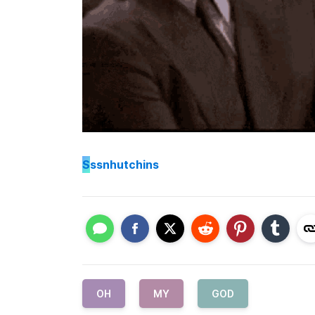
S
ssnhutchins
OH
MY
GOD