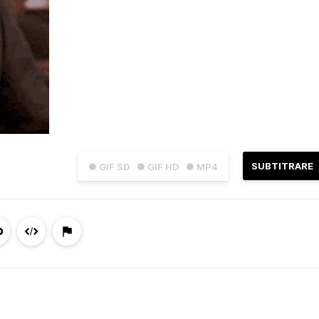
SUBTITRARE
● GIF SD
● GIF HD
● MP4