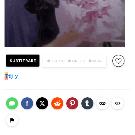
SUBTITRARE
● GIF SD
● GIF HD
● MP4
T
tlj_y