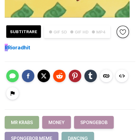
SUBTITRARE
● GIF SD
● GIF HD
● MP4
R
Rioradhit
MR KRABS
MONEY
SPONGEBOB
SPONGEBOB MEME
DANCING