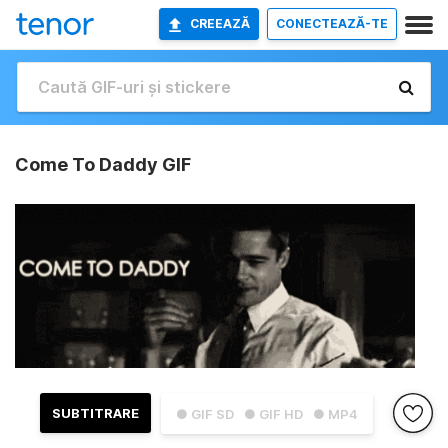
CREEAZĂ
CONECTEAZĂ-TE
Come To Daddy GIF
SUBTITRARE
● GIF SD
● GIF HD
● MP4