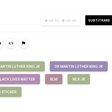
SUBTITRARE
● GIF SD
● GIF HD
ARTIN LUTHER KING JR
DR MARTIN LUTHER KING JR
LACK LIVES MATTER
BLM
MLK JR
 STICKER