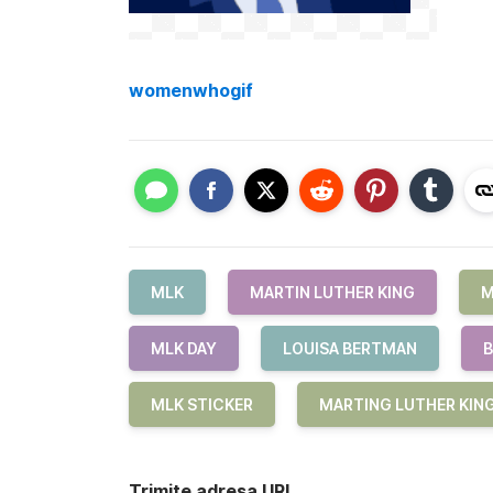
womenwhogif
MLK
MARTIN LUTHER KING
M
MLK DAY
LOUISA BERTMAN
B
MLK STICKER
MARTING LUTHER KING
Trimite adresa URL