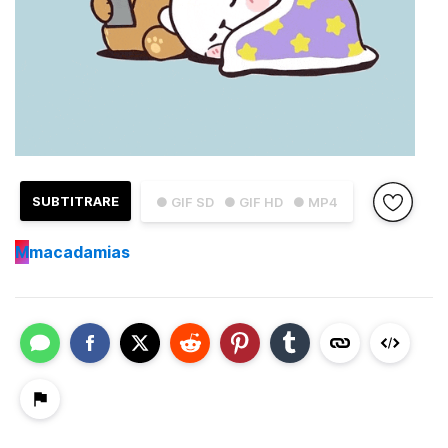
SUBTITRARE
● GIF SD
● GIF HD
● MP4
M
macadamias