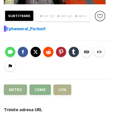
SUBTITRARE
● GIF SD
● GIF HD
● MP4
E
Ephemeral_Fiction1
METRO
CDMX
LIYA
Trimite adresa URL