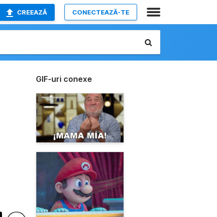
CREEAZĂ
CONECTEAZĂ-TE
GIF-uri conexe