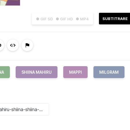
SUBTITRARE
● GIF SD
● GIF HD
● MP4
NA
SHIINA MAHIRU
MAPPI
MILGRAM