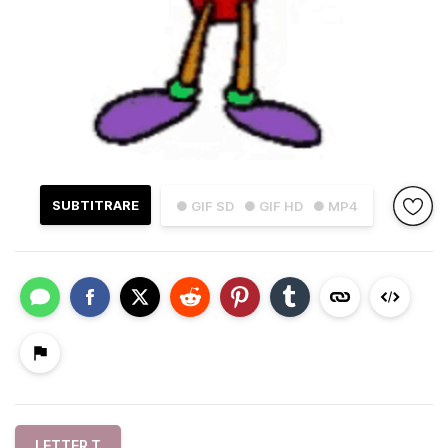
SUBTITRARE
● GIF SD
● GIF HD
● MP4
LETTER T