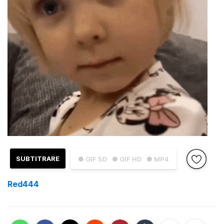
SUBTITRARE
● GIF SD
● GIF HD
● MP4
Red444