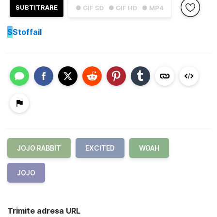
SUBTITRARE
● GIF SD
● GIF HD
● MP4
S
Stoffail
JOJO RABBIT
EXCITED
WOAH
JOJO
Trimite adresa URL