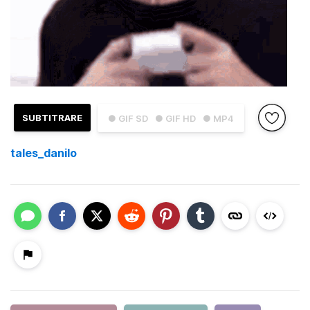
SUBTITRARE
● GIF SD
● GIF HD
● MP4
tales_danilo