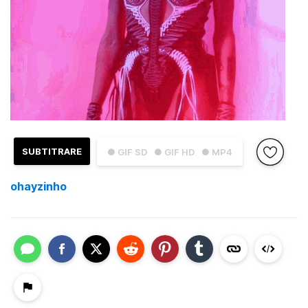
SUBTITRARE
● GIF SD
● GIF HD
● MP4
ohayzinho