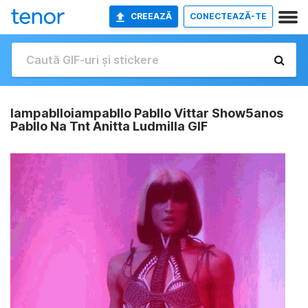
CREEAZĂ
CONECTEAZĂ-TE
Iampablloiampabllo Pabllo Vittar Show5anos
Pabllo Na Tnt Anitta Ludmilla GIF