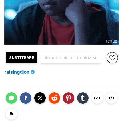
SUBTITRARE
● GIF SD
● GIF HD
● MP4
raisingdion