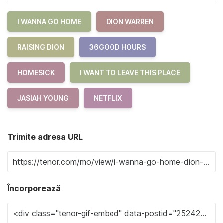
I WANNA GO HOME
DION WARREN
RAISING DION
36GOOD HOURS
HOMESICK
I WANT TO LEAVE THIS PLACE
JASIAH YOUNG
NETFLIX
Trimite adresa URL
Încorporează