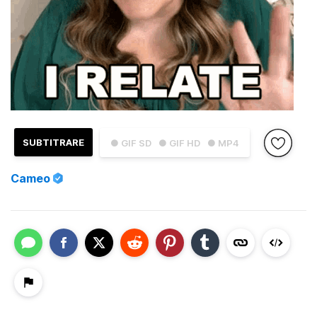
SUBTITRARE
● GIF SD
● GIF HD
● MP4
Cameo