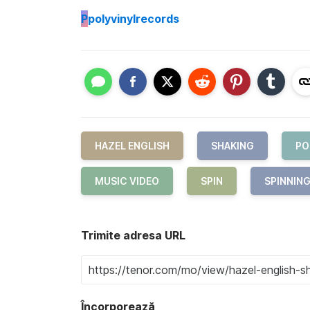
P
polyvinylrecords
HAZEL ENGLISH
SHAKING
PO
MUSIC VIDEO
SPIN
SPINNIN
Trimite adresa URL
Încorporează