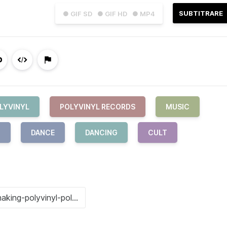
SUBTITRARE
● GIF SD
● GIF HD
● MP4
LYVINYL
POLYVINYL RECORDS
MUSIC
G
DANCE
DANCING
CULT