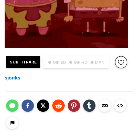
SUBTITRARE
● GIF SD
● GIF HD
● MP4
sjonks