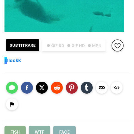
SUBTITRARE
● GIF SD
● GIF HD
● MP4
L
llockk
FISH
WTF
FACE