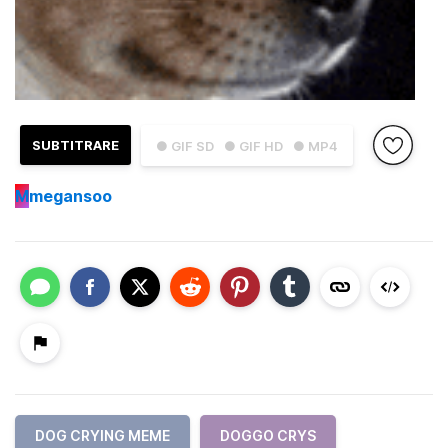
SUBTITRARE
● GIF SD
● GIF HD
● MP4
M
megansoo
DOG CRYING MEME
DOGGO CRYS