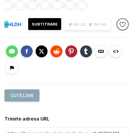
H
HLDH
SUBTITRARE
● GIF SD
● GIF HD
CUTE LOVE
Trimite adresa URL