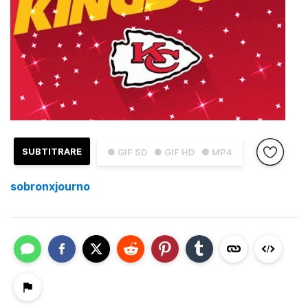
SUBTITRARE
● GIF SD
● GIF HD
● MP4
sobronxjourno