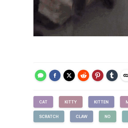
CAT
KITTY
KITTEN
SCRATCH
CLAW
NO