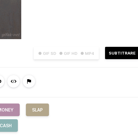
SUBTITRARE
● GIF SD
● GIF HD
● MP4
MONEY
SLAP
CASH