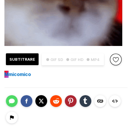
SUBTITRARE
● GIF SD
● GIF HD
● MP4
M
micomico