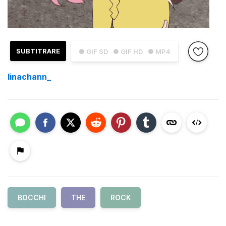
SUBTITRARE
● GIF SD
● GIF HD
● MP4
linachann_
BOCCHI
THE
ROCK