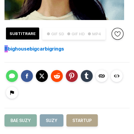
SUBTITRARE
● GIF SD
● GIF HD
● MP4
B
bighousebigcarbigrings
BAE SUZY
SUZY
STARTUP