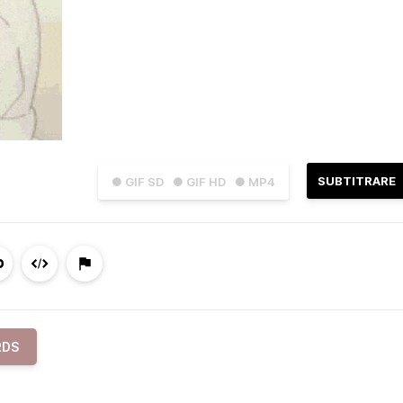
SUBTITRARE
● GIF SD
● GIF HD
● MP4
RDS