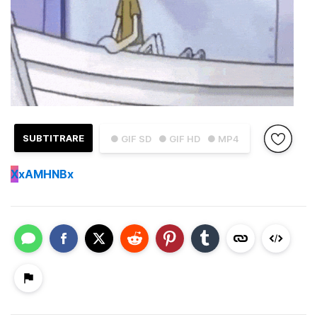
SUBTITRARE
● GIF SD
● GIF HD
● MP4
X
xAMHNBx