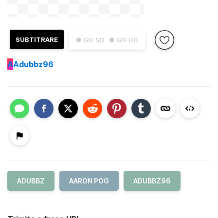
SUBTITRARE
● GIF SD
● GIF HD
A
Adubbz96
ADUBBZ
AARON POG
ADUBBZ96