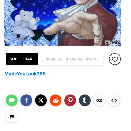
SUBTITRARE
● GIF SD
● GIF HD
● MP4
MadeYouLook365