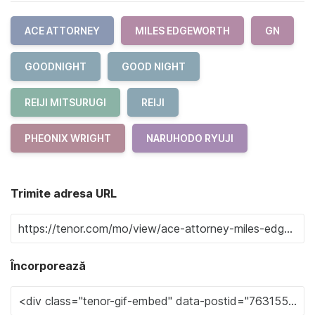
ACE ATTORNEY
MILES EDGEWORTH
GN
GOODNIGHT
GOOD NIGHT
REIJI MITSURUGI
REIJI
PHEONIX WRIGHT
NARUHODO RYUJI
Trimite adresa URL
Încorporează