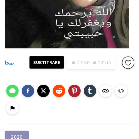
نينجا
SUBTITRARE
● GIF SD
● GIF HD
2020