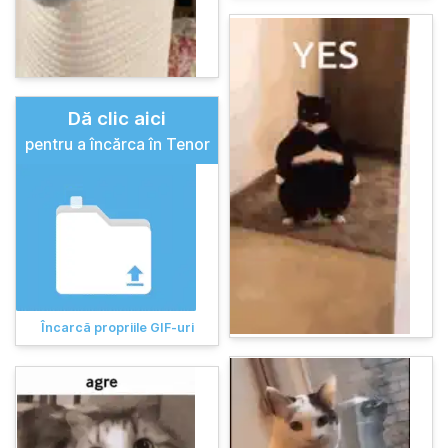
Dă clic aici
pentru a încărca în Tenor
Încarcă propriile GIF-uri