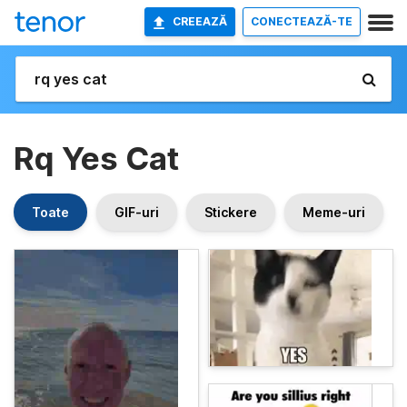
CREEAZĂ
CONECTEAZĂ-TE
Rq Yes Cat
Toate
GIF-uri
Stickere
Meme-uri