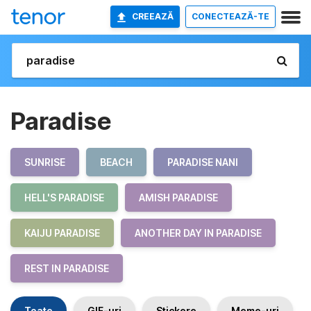
CREEAZĂ
CONECTEAZĂ-TE
Paradise
SUNRISE
BEACH
PARADISE NANI
HELL'S PARADISE
AMISH PARADISE
KAIJU PARADISE
ANOTHER DAY IN PARADISE
REST IN PARADISE
Toate
GIF-uri
Stickere
Meme-uri