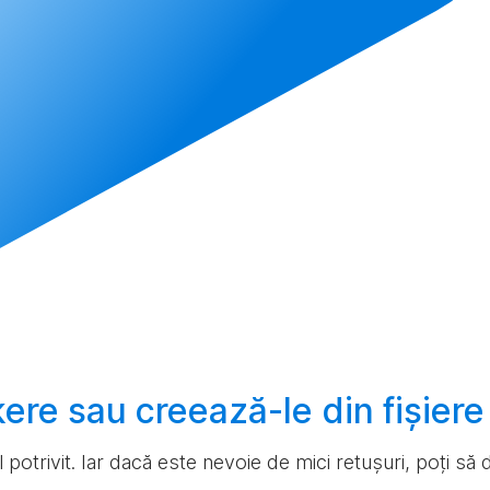
ckere sau
creează-le
din fișier
ul potrivit. Iar dacă este nevoie de mici retușuri, poți s