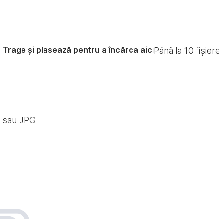
Trage și plasează pentru a încărca aici
Până la
10
fișier
G sau JPG