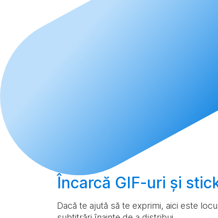
Încarcă
GIF-uri și sti
Dacă te ajută să te exprimi, aici este loc
subtitrări înainte de a distribui.