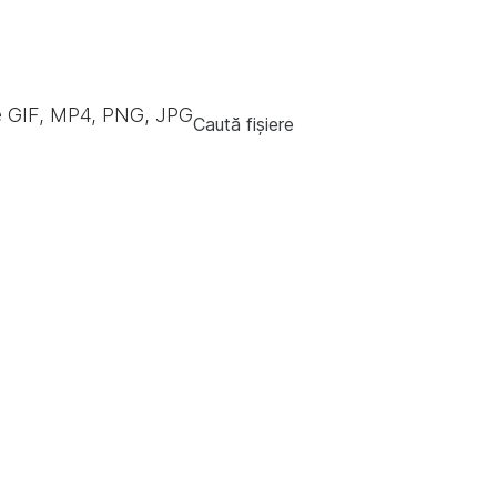
e GIF, MP4, PNG, JPG
Caută fișiere