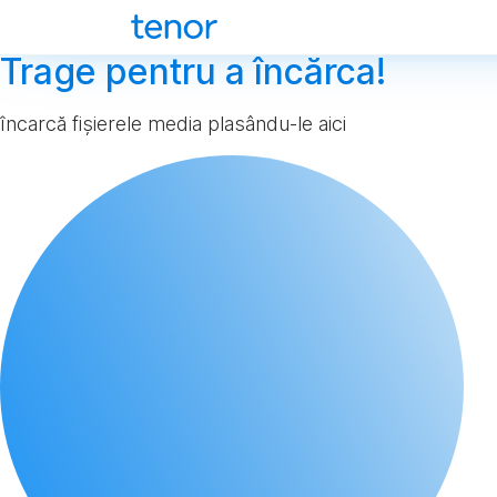
Trage pentru a încărca!
încarcă fișierele media plasându-le aici