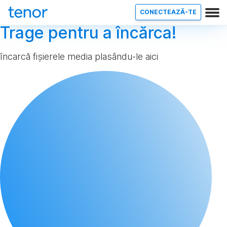
CONECTEAZĂ-TE
Trage pentru a încărca!
încarcă fișierele media plasându-le aici