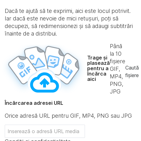
Dacă te ajută să te exprimi, aici este locul potrivit.
Iar dacă este nevoie de mici retușuri, poți să
decupezi, să redimensionezi și să adaugi subtitrări
înainte de a distribui.
Până
la
10
Trage și
fișiere
plasează
Caută
pentru a
GIF,
încărca
fișiere
MP4,
aici
PNG,
JPG
Încărcarea adresei URL
Orice adresă URL pentru GIF, MP4, PNG sau JPG