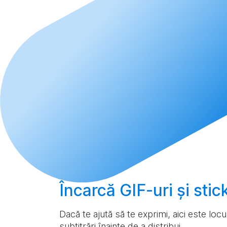
Încarcă
GIF-uri și sti
Dacă te ajută să te exprimi, aici este loc
subtitrări înainte de a distribui.