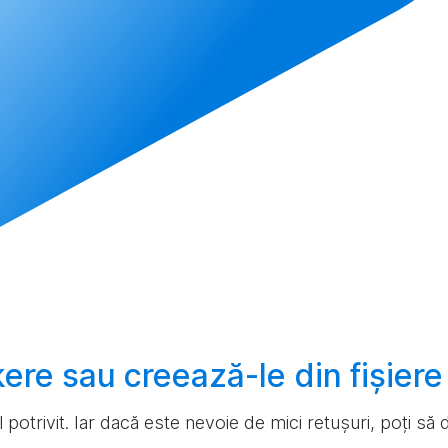
ckere sau
creează-le
din fișier
ul potrivit. Iar dacă este nevoie de mici retușuri, poți s