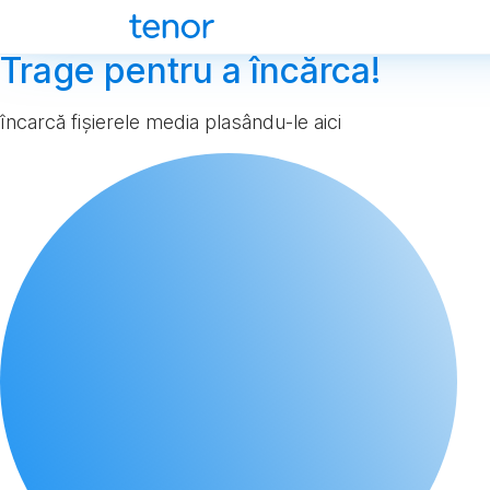
Trage pentru a încărca!
încarcă fișierele media plasându-le aici