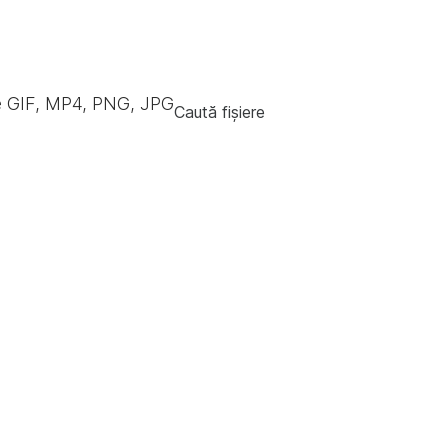
e GIF, MP4, PNG, JPG
Caută fișiere