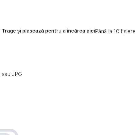
Trage și plasează pentru a încărca aici
Până la
10
fișier
G sau JPG