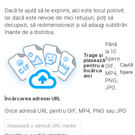
Dacă te ajută să te exprimi, aici este locul potrivit.
Iar dacă este nevoie de mici retușuri, poți să
decupezi, să redimensionezi și să adaugi subtitrări
înainte de a distribui.
Până
la
10
Trage și
fișiere
plasează
Caută
pentru a
GIF,
încărca
fișiere
MP4,
aici
PNG,
JPG
Încărcarea adresei URL
Orice adresă URL pentru GIF, MP4, PNG sau JPG