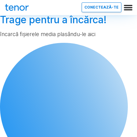
CONECTEAZĂ-TE
Trage pentru a încărca!
încarcă fișierele media plasându-le aici