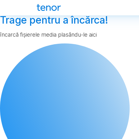
Trage pentru a încărca!
încarcă fișierele media plasându-le aici