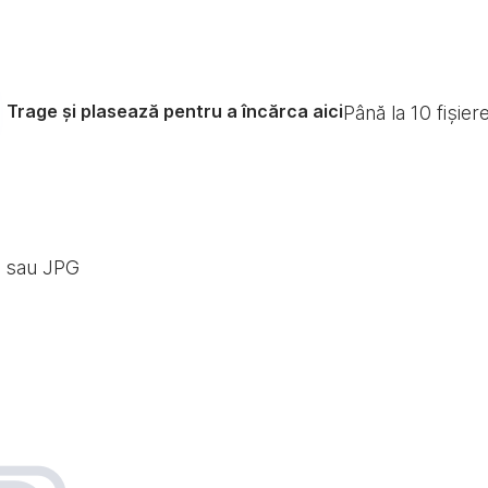
Trage și plasează pentru a încărca aici
Până la
10
fișier
G sau JPG