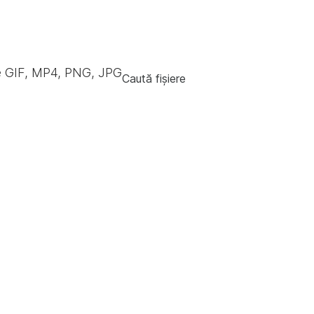
e GIF, MP4, PNG, JPG
Caută fișiere