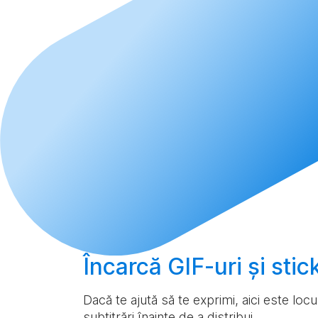
Încarcă
GIF-uri și sti
Dacă te ajută să te exprimi, aici este loc
subtitrări înainte de a distribui.