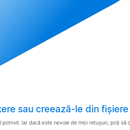
ckere sau
creează-le
din fișier
ul potrivit. Iar dacă este nevoie de mici retușuri, poți s