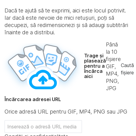
Dacă te ajută să te exprimi, aici este locul potrivit.
Iar dacă este nevoie de mici retușuri, poți să
decupezi, să redimensionezi și să adaugi subtitrări
înainte de a distribui.
Până
la
10
Trage și
fișiere
plasează
Caută
pentru a
GIF,
încărca
fișiere
MP4,
aici
PNG,
JPG
Încărcarea adresei URL
Orice adresă URL pentru GIF, MP4, PNG sau JPG