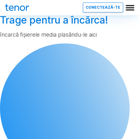
CONECTEAZĂ-TE
Trage pentru a încărca!
încarcă fișierele media plasându-le aici