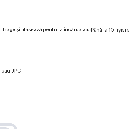
Trage și plasează pentru a încărca aici
Până la
10
fișier
G sau JPG