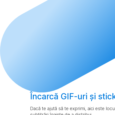
Încarcă
GIF-uri și sti
Dacă te ajută să te exprimi, aici este loc
subtitrări înainte de a distribui.