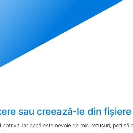
ckere sau
creează-le
din fișier
ul potrivit. Iar dacă este nevoie de mici retușuri, poți s