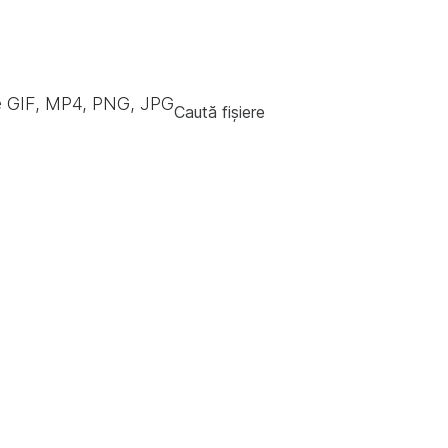
e GIF, MP4, PNG, JPG
Caută fișiere