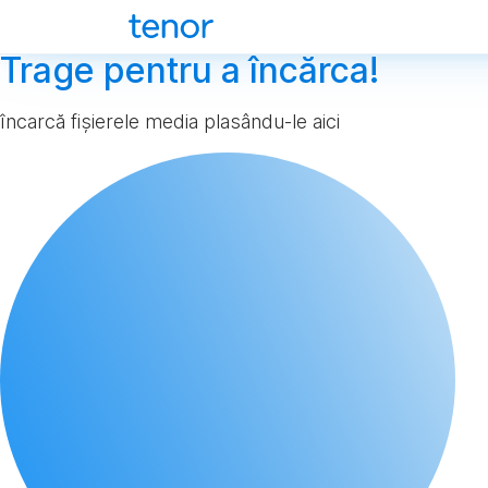
Trage pentru a încărca!
încarcă fișierele media plasându-le aici