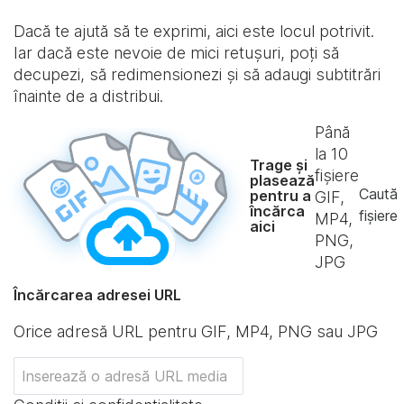
Dacă te ajută să te exprimi, aici este locul potrivit.
Iar dacă este nevoie de mici retușuri, poți să
decupezi, să redimensionezi și să adaugi subtitrări
înainte de a distribui.
Până
la
10
Trage și
fișiere
plasează
Caută
pentru a
GIF,
încărca
fișiere
MP4,
aici
PNG,
JPG
Încărcarea adresei URL
Orice adresă URL pentru GIF, MP4, PNG sau JPG