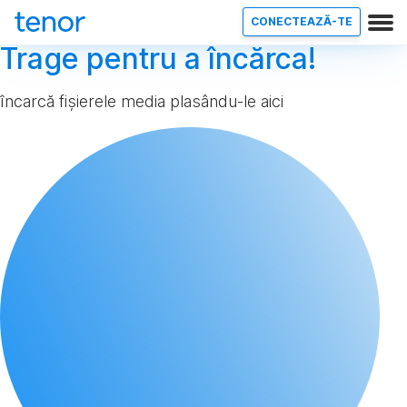
CONECTEAZĂ-TE
Trage pentru a încărca!
încarcă fișierele media plasându-le aici